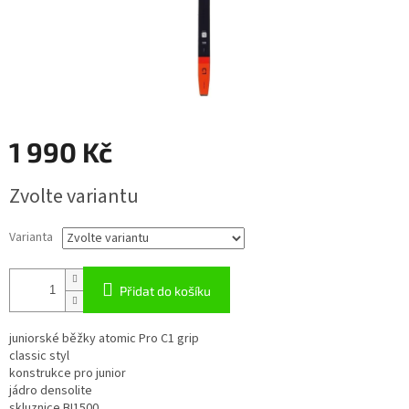
1 990 Kč
Měrná
Zvolte variantu
cena:
Varianta
Přidat do košíku
juniorské běžky atomic Pro C1 grip
classic styl
konstrukce pro junior
jádro densolite
skluznice BI1500