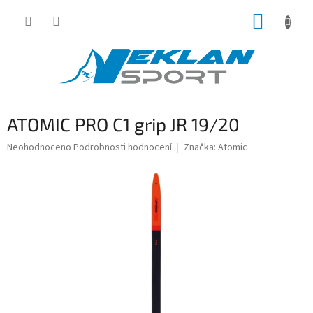
Přejít
NÁKUP
na
obsah
KOŠÍK
ATOMIC PRO C1 grip JR 19/20
Průměrné
Neohodnoceno
Podrobnosti hodnocení
Značka:
Atomic
hodnocení
produktu
je
0,0
z
5
hvězdiček.