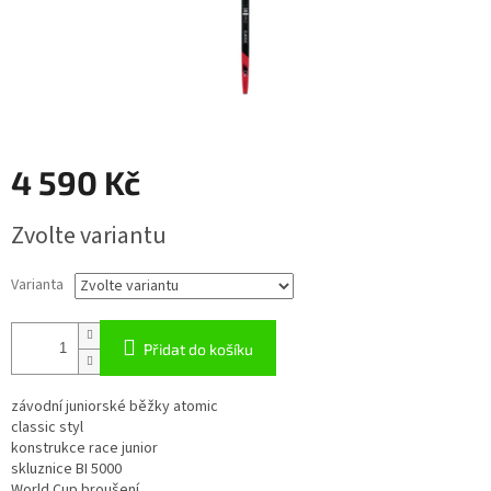
4 590 Kč
Měrná
Zvolte variantu
cena:
Varianta
Přidat do košíku
závodní juniorské běžky atomic
classic styl
konstrukce race junior
skluznice BI 5000
World Cup broušení