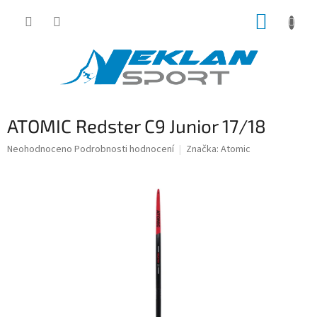
Přejít
NÁKUP
na
obsah
KOŠÍK
ATOMIC Redster C9 Junior 17/18
Průměrné
Neohodnoceno
Podrobnosti hodnocení
Značka:
Atomic
hodnocení
produktu
je
0,0
z
5
hvězdiček.