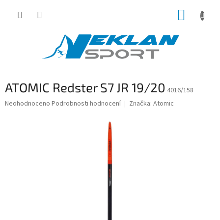
Přejít
NÁKUP
na
obsah
KOŠÍK
ATOMIC Redster S7 JR 19/20
4016/158
Průměrné
Neohodnoceno
Podrobnosti hodnocení
Značka:
Atomic
hodnocení
produktu
je
0,0
z
5
hvězdiček.