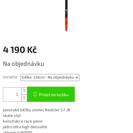
4 190 Kč
Měrná
Na objednávku
cena:
Varianta
Přidat do košíku
juniorské běžky atomic Redster S7 JR
skate styl
konstrukce race junior
jádro ultra high densolite
skluznice BI4000