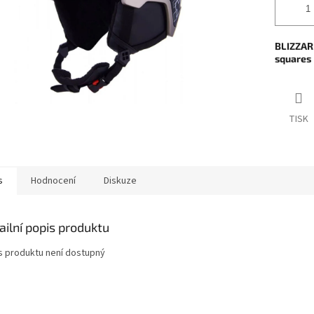
BLIZZARD
squares
TISK
s
Hodnocení
Diskuze
ailní popis produktu
s produktu není dostupný