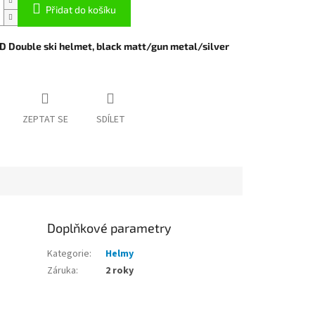
Přidat do košíku
 Double ski helmet, black matt/gun metal/silver
ZEPTAT SE
SDÍLET
Doplňkové parametry
Kategorie
:
Helmy
Záruka
:
2 roky