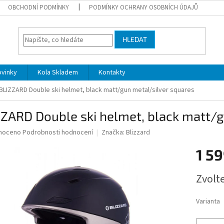
OBCHODNÍ PODMÍNKY
PODMÍNKY OCHRANY OSOBNÍCH ÚDAJŮ
HLEDAT
ovinky
Kola Skladem
Kontakty
BLIZZARD Double ski helmet, black matt/gun metal/silver squares
ZARD Double ski helmet, black matt/g
né
noceno
Podrobnosti hodnocení
Značka:
Blizzard
ní
1 59
u
Měrná
Zvolt
cena:
ek.
Varianta