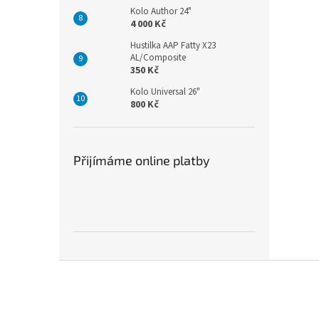
Kolo Author 24"
4 000 Kč
Hustilka AAP Fatty X23
AL/Composite
350 Kč
Kolo Universal 26"
800 Kč
Přijímáme online platby
Z
á
p
a