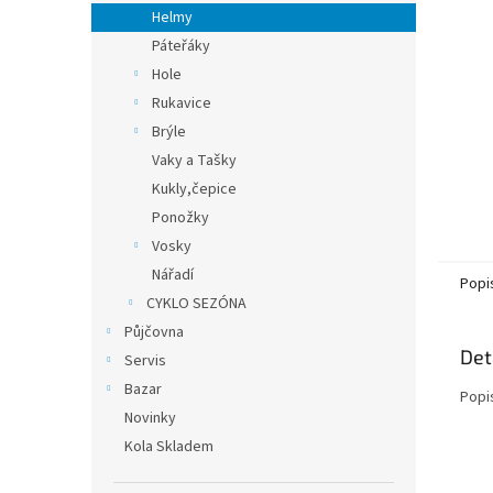
n
Helmy
e
Páteřáky
l
Hole
Rukavice
Brýle
Vaky a Tašky
Kukly,čepice
Ponožky
Vosky
Nářadí
Popi
CYKLO SEZÓNA
Půjčovna
Det
Servis
Bazar
Popi
Novinky
Kola Skladem