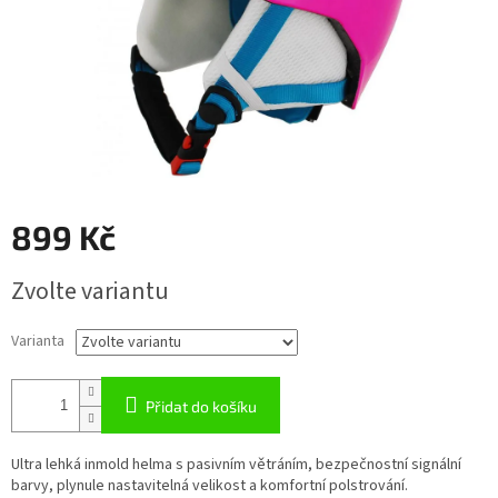
899 Kč
Měrná
Zvolte variantu
cena:
Varianta
Přidat do košíku
Ultra lehká inmold helma s pasivním větráním, bezpečnostní signální
barvy, plynule nastavitelná velikost a komfortní polstrování.