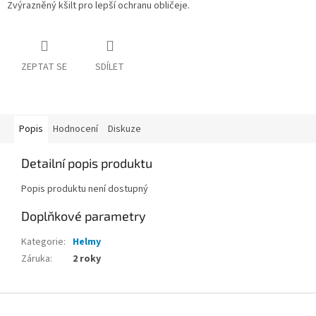
Zvýrazněný kšilt pro lepší ochranu obličeje.
ZEPTAT SE
SDÍLET
Popis
Hodnocení
Diskuze
Detailní popis produktu
Popis produktu není dostupný
Doplňkové parametry
Kategorie
:
Helmy
Záruka
:
2 roky
Z
á