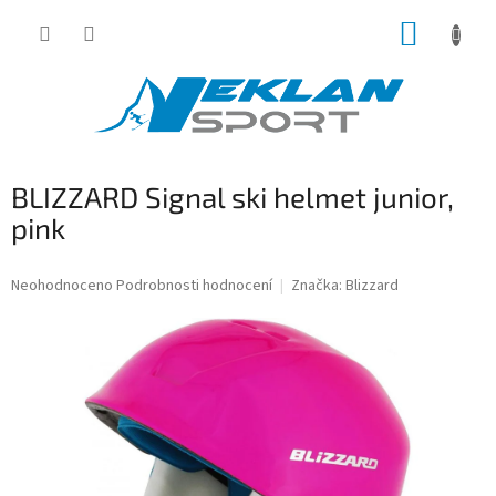
Přejít
NÁKUP
na
obsah
KOŠÍK
BLIZZARD Signal ski helmet junior,
pink
Průměrné
Neohodnoceno
Podrobnosti hodnocení
Značka:
Blizzard
hodnocení
produktu
je
0,0
z
5
hvězdiček.