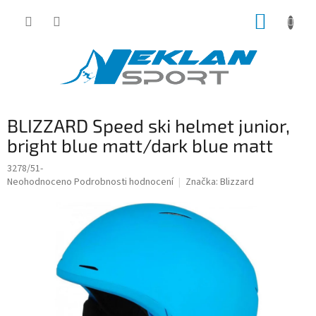
Přejít
NÁKUP
na
obsah
KOŠÍK
BLIZZARD Speed ski helmet junior,
bright blue matt/dark blue matt
3278/51-
Průměrné
Neohodnoceno
Podrobnosti hodnocení
Značka:
Blizzard
hodnocení
produktu
je
0,0
z
5
hvězdiček.