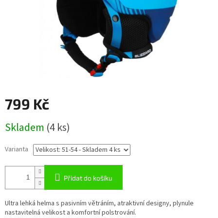
799 Kč
Měrná
Skladem
(4 ks)
cena:
Varianta
Přidat do košíku
Ultra lehká helma s pasivním větráním, atraktivní designy, plynule
nastavitelná velikost a komfortní polstrování.