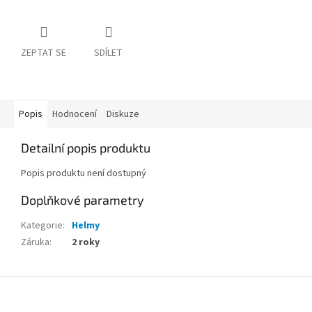
ZEPTAT SE
SDÍLET
Popis
Hodnocení
Diskuze
Detailní popis produktu
Popis produktu není dostupný
Doplňkové parametry
Kategorie
:
Helmy
Záruka
:
2 roky
Z
á