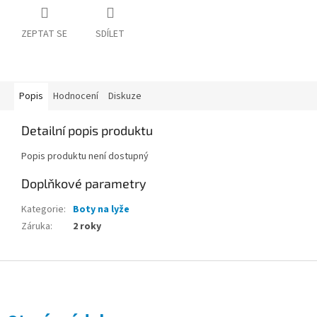
ZEPTAT SE
SDÍLET
Popis
Hodnocení
Diskuze
Detailní popis produktu
Popis produktu není dostupný
Doplňkové parametry
Kategorie
:
Boty na lyže
Záruka
:
2 roky
Z
á
p
a