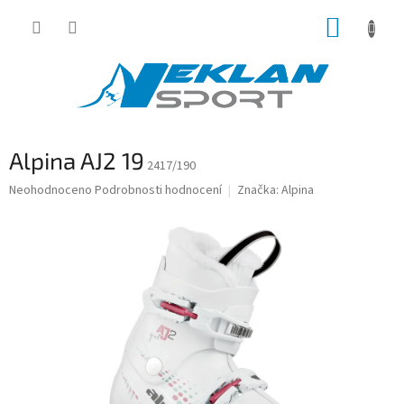
Přejít
NÁKUP
na
obsah
KOŠÍK
Alpina AJ2 19
2417/190
Průměrné
Neohodnoceno
Podrobnosti hodnocení
Značka:
Alpina
hodnocení
produktu
je
0,0
z
5
hvězdiček.