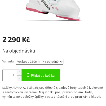
2 290 Kč
Měrná
Na objednávku
cena:
Varianta
Přidat do košíku
Lyžáky ALPINA AJ2 Girl JR jsou dětské sjezdové boty tepelně izolované
s anatomickou výstelkou. Mají vložku pro upravení objemu boty,
vyměnitelné podložky špičky a paty a těsnění proti pronikání vlhkosti.