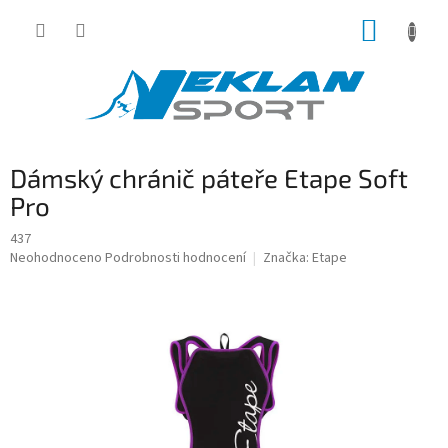
Přejít
NÁKUP
na
obsah
KOŠÍK
Dámský chránič páteře Etape Soft
Pro
437
Průměrné
Neohodnoceno
Podrobnosti hodnocení
Značka:
Etape
hodnocení
produktu
je
0,0
z
5
hvězdiček.