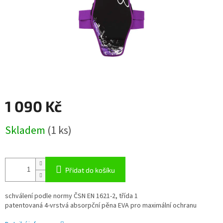
1 090 Kč
Měrná
Skladem
(1 ks)
cena:
Přidat do košíku
schválení podle normy ČSN EN 1621-2, třída 1
patentovaná 4-vrstvá absorpční pěna EVA pro maximální ochranu