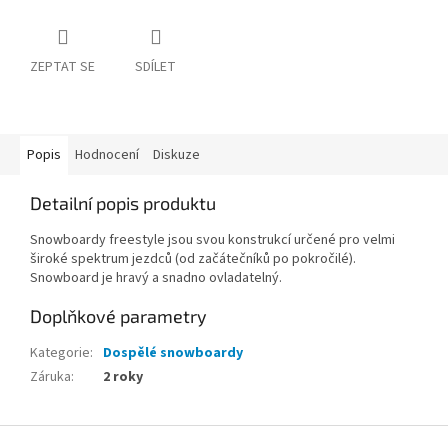
ZEPTAT SE
SDÍLET
Popis
Hodnocení
Diskuze
Detailní popis produktu
Snowboardy freestyle jsou svou konstrukcí určené pro velmi
široké spektrum jezdců (od začátečníků po pokročilé).
Snowboard je hravý a snadno ovladatelný.
Doplňkové parametry
Kategorie
:
Dospělé snowboardy
Záruka
:
2 roky
Z