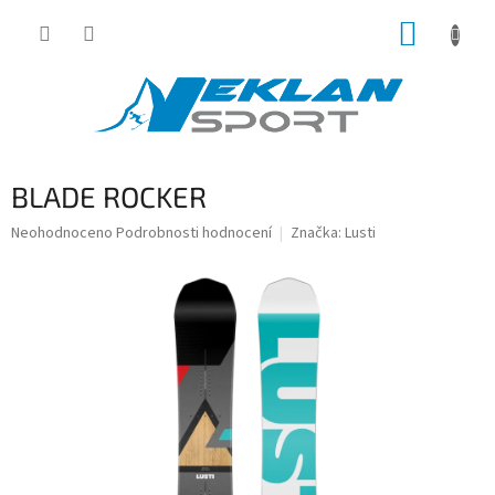
Přejít
NÁKUP
na
obsah
KOŠÍK
BLADE ROCKER
Průměrné
Neohodnoceno
Podrobnosti hodnocení
Značka:
Lusti
hodnocení
produktu
je
0,0
z
5
hvězdiček.