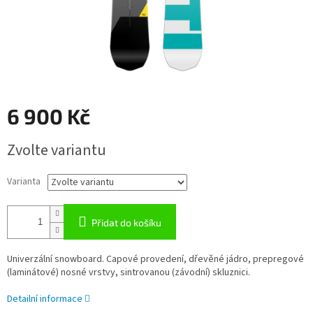
6 900 Kč
Měrná
Zvolte variantu
cena:
Varianta
Přidat do košíku
Univerzální snowboard. Capové provedení, dřevěné jádro, prepregové
(laminátové) nosné vrstvy, sintrovanou (závodní) skluznici.
Detailní informace