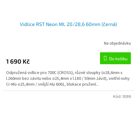
Vidlice RST Neon ML 20/28,6 60mm (černá)
Na objednávku
Do košíku
1 690 Kč
Odpružená vidlice pro 700C (CROSS), různé sloupky (o28,6mm x
l.260mm bez závitu nebo o25,4mm x l.180 / 50mm závit), vnitřní nohy
Cr-Mo o25,4mm / vnější Alu 6061, blokace pružení...
Kód:
9386