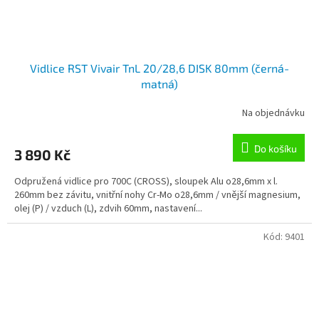
Vidlice RST Vivair TnL 20/28,6 DISK 80mm (černá-
matná)
Na objednávku
Do košíku
3 890 Kč
Odpružená vidlice pro 700C (CROSS), sloupek Alu o28,6mm x l.
260mm bez závitu, vnitřní nohy Cr-Mo o28,6mm / vnější magnesium,
olej (P) / vzduch (L), zdvih 60mm, nastavení...
Kód:
9401