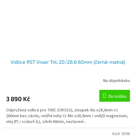
Vidlice RST Vivair TnL 20/28,6 60mm (černá-matná)
Na objednávku
Do košíku
3 890 Kč
Odpružená vidlice pro 700C (CROSS), sloupek Alu o28,6mm x l.
260mm bez závitu, vnitřní nohy Cr-Mo o28,6mm / vnější magnesium,
olej (P) / vzduch (L), zdvih 60mm, nastavení...
Kód:
9398