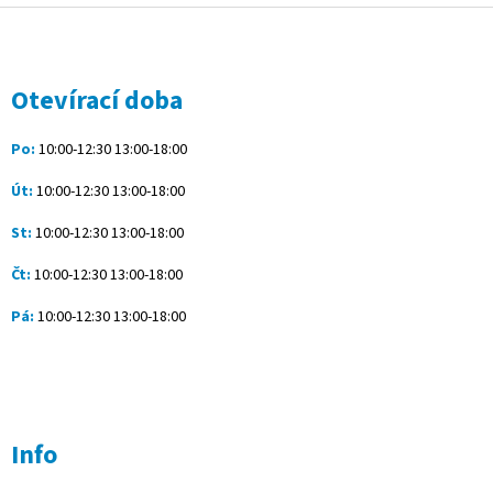
v
Z
a
á
c
á
n
í
p
í
p
a
Otevírací doba
r
t
v
í
k
Po:
10:00-12:30 13:00-18:00
y
v
Út:
10:00-12:30 13:00-18:00
ý
p
St:
10:00-12:30 13:00-18:00
i
s
Čt:
10:00-12:30 13:00-18:00
u
Pá:
10:00-12:30 13:00-18:00
Info