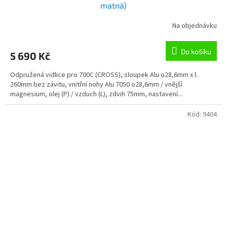
matná)
Na objednávku
Do košíku
5 690 Kč
Odpružená vidlice pro 700C (CROSS), sloupek Alu o28,6mm x l.
260mm bez závitu, vnitřní nohy Alu 7050 o28,6mm / vnější
magnesium, olej (P) / vzduch (L), zdvih 75mm, nastavení...
Kód:
9404