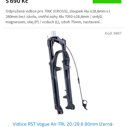
5 690 Kč
Odpružená vidlice pro 700C (CROSS), sloupek Alu o28,6mm x l.
260mm bez závitu, vnitřní nohy Alu 7050 o28,6mm / vnější
magnesium, olej (P) / vzduch (L), zdvih 75mm, nastavení...
Kód:
9407
Vidlice RST Vogue Air-TRL 20/28,6 80mm (černá-