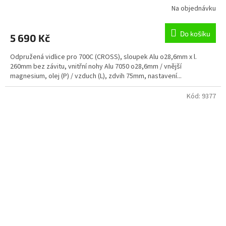
Na objednávku
Do košíku
5 690 Kč
Odpružená vidlice pro 700C (CROSS), sloupek Alu o28,6mm x l.
260mm bez závitu, vnitřní nohy Alu 7050 o28,6mm / vnější
magnesium, olej (P) / vzduch (L), zdvih 75mm, nastavení...
Kód:
9377