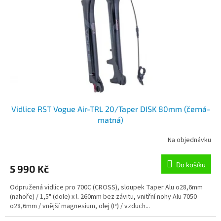
p
r
o
d
u
k
t
ů
Vidlice RST Vogue Air-TRL 20/Taper DISK 80mm (černá-
matná)
Na objednávku
Do košíku
5 990 Kč
Odpružená vidlice pro 700C (CROSS), sloupek Taper Alu o28,6mm
(nahoře) / 1,5" (dole) x l. 260mm bez závitu, vnitřní nohy Alu 7050
o28,6mm / vnější magnesium, olej (P) / vzduch...