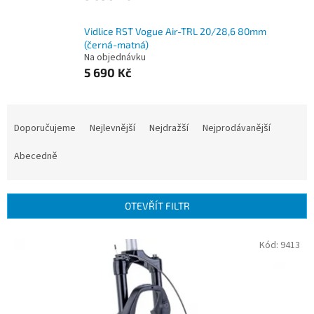
Vidlice RST Vogue Air-TRL 20/28,6 80mm
(černá-matná)
Na objednávku
5 690 Kč
Ř
a
Doporučujeme
Nejlevnější
Nejdražší
Nejprodávanější
z
e
Abecedně
n
í
p
OTEVŘÍT FILTR
r
o
V
Kód:
9413
d
ý
u
p
k
i
t
s
ů