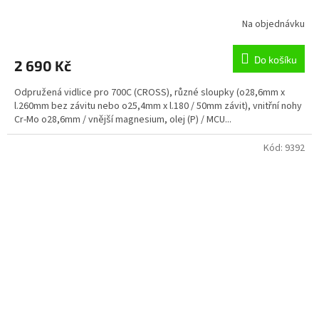
Na objednávku
Do košíku
2 690 Kč
Odpružená vidlice pro 700C (CROSS), různé sloupky (o28,6mm x
l.260mm bez závitu nebo o25,4mm x l.180 / 50mm závit), vnitřní nohy
Cr-Mo o28,6mm / vnější magnesium, olej (P) / MCU...
Kód:
9392