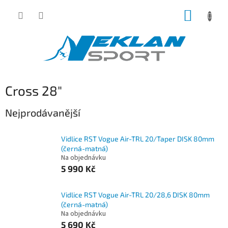
Přejít
NÁKUP
na
obsah
KOŠÍK
Cross 28"
Nejprodávanější
Vidlice RST Vogue Air-TRL 20/Taper DISK 80mm
(černá-matná)
Na objednávku
5 990 Kč
Vidlice RST Vogue Air-TRL 20/28,6 DISK 80mm
(černá-matná)
Na objednávku
5 690 Kč