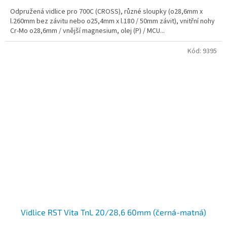
Odpružená vidlice pro 700C (CROSS), různé sloupky (o28,6mm x
l.260mm bez závitu nebo o25,4mm x l.180 / 50mm závit), vnitřní nohy
Cr-Mo o28,6mm / vnější magnesium, olej (P) / MCU...
Kód:
9395
Vidlice RST Vita TnL 20/28,6 60mm (černá-matná)