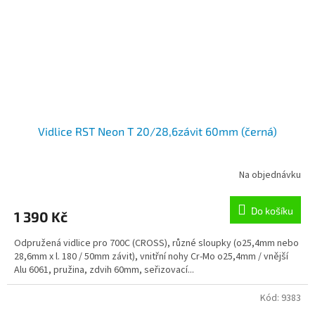
Vidlice RST Neon T 20/28,6závit 60mm (černá)
Na objednávku
Do košíku
1 390 Kč
Odpružená vidlice pro 700C (CROSS), různé sloupky (o25,4mm nebo
28,6mm x l. 180 / 50mm závit), vnitřní nohy Cr-Mo o25,4mm / vnější
Alu 6061, pružina, zdvih 60mm, seřizovací...
Kód:
9383