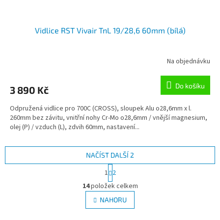
Vidlice RST Vivair TnL 19/28,6 60mm (bílá)
Na objednávku
Do košíku
3 890 Kč
Odpružená vidlice pro 700C (CROSS), sloupek Alu o28,6mm x l.
260mm bez závitu, vnitřní nohy Cr-Mo o28,6mm / vnější magnesium,
olej (P) / vzduch (L), zdvih 60mm, nastavení...
NAČÍST DALŠÍ 2
S
1
2
t
O
r
14
položek celkem
v
á
l
NAHORU
n
á
k
d
o