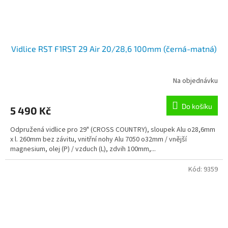
Vidlice RST F1RST 29 Air 20/28,6 100mm (černá-matná)
Na objednávku
Do košíku
5 490 Kč
Odpružená vidlice pro 29" (CROSS COUNTRY), sloupek Alu o28,6mm
x l. 260mm bez závitu, vnitřní nohy Alu 7050 o32mm / vnější
magnesium, olej (P) / vzduch (L), zdvih 100mm,...
Kód:
9359