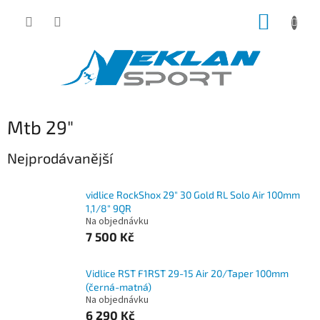
Přejít
NÁKUP
na
obsah
KOŠÍK
Mtb 29"
Nejprodávanější
vidlice RockShox 29" 30 Gold RL Solo Air 100mm
1,1/8" 9QR
Na objednávku
7 500 Kč
Vidlice RST F1RST 29-15 Air 20/Taper 100mm
(černá-matná)
Na objednávku
6 290 Kč