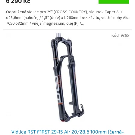
6 290 Kč
Odpružená vidlice pro 29" (CROSS COUNTRY), sloupek Taper Alu
o28,6mm (nahoře) / 1,5" (dole) x l. 260mm bez závitu, vnitřní nohy Alu
7050 o32mm / vnější magnesium, olej (P) /...
Kód:
9365
Vidlice RST F1RST 29-15 Air 20/28,6 100mm (černá-