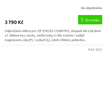
Na objednávku
Do košíku
3 790 Kč
Odpružená vidlice pro 29" (CROSS COUNTRY), sloupek Alu o28,6mm
x l. 260mm bez závitu, vnitřní nohy Cr-Mo o32mm / vnější
magnesium, olej (P) / vzduch (L), zdvih 100mm, jednotka...
Kód:
9221