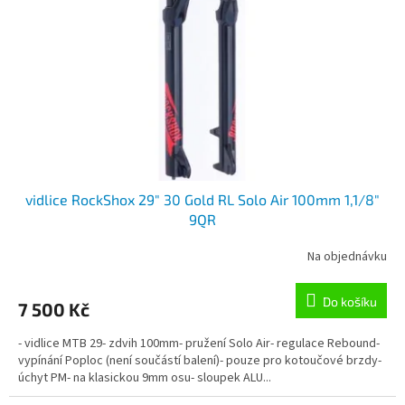
p
r
o
d
u
k
t
ů
vidlice RockShox 29" 30 Gold RL Solo Air 100mm 1,1/8"
9QR
Na objednávku
Do košíku
7 500 Kč
- vidlice MTB 29- zdvih 100mm- pružení Solo Air- regulace Rebound-
vypínání Poploc (není součástí balení)- pouze pro kotoučové brzdy-
úchyt PM- na klasickou 9mm osu- sloupek ALU...