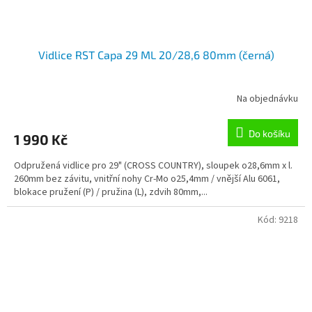
Vidlice RST Capa 29 ML 20/28,6 80mm (černá)
Na objednávku
Do košíku
1 990 Kč
Odpružená vidlice pro 29" (CROSS COUNTRY), sloupek o28,6mm x l.
260mm bez závitu, vnitřní nohy Cr-Mo o25,4mm / vnější Alu 6061,
blokace pružení (P) / pružina (L), zdvih 80mm,...
Kód:
9218