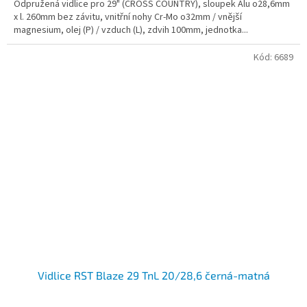
Odpružená vidlice pro 29" (CROSS COUNTRY), sloupek Alu o28,6mm
x l. 260mm bez závitu, vnitřní nohy Cr-Mo o32mm / vnější
magnesium, olej (P) / vzduch (L), zdvih 100mm, jednotka...
Kód:
6689
Vidlice RST Blaze 29 TnL 20/28,6 černá-matná