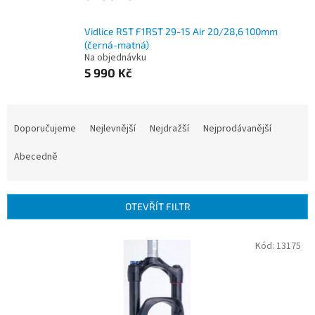
Vidlice RST F1RST 29-15 Air 20/28,6 100mm
(černá-matná)
Na objednávku
5 990 Kč
Ř
a
Doporučujeme
Nejlevnější
Nejdražší
Nejprodávanější
z
e
Abecedně
n
í
p
OTEVŘÍT FILTR
r
o
V
Kód:
13175
d
ý
u
p
k
i
t
s
ů