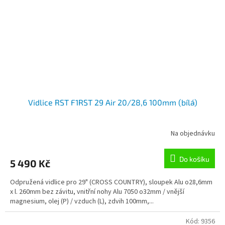
Vidlice RST F1RST 29 Air 20/28,6 100mm (bílá)
Na objednávku
Do košíku
5 490 Kč
Odpružená vidlice pro 29" (CROSS COUNTRY), sloupek Alu o28,6mm
x l. 260mm bez závitu, vnitřní nohy Alu 7050 o32mm / vnější
magnesium, olej (P) / vzduch (L), zdvih 100mm,...
Kód:
9356