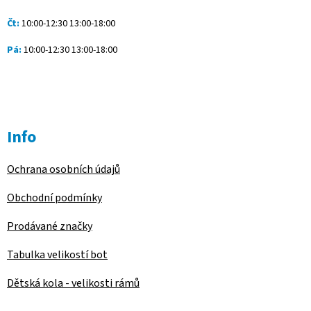
v
ý
Čt:
10:00-12:30 13:00-18:00
p
i
Pá:
10:00-12:30 13:00-18:00
s
u
Info
Ochrana osobních údajů
Obchodní podmínky
Prodávané značky
Tabulka velikostí bot
Dětská kola - velikosti rámů