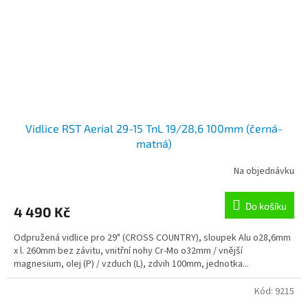
Vidlice RST Aerial 29-15 TnL 19/28,6 100mm (černá-
matná)
Na objednávku
Do košíku
4 490 Kč
Odpružená vidlice pro 29" (CROSS COUNTRY), sloupek Alu o28,6mm
x l. 260mm bez závitu, vnitřní nohy Cr-Mo o32mm / vnější
magnesium, olej (P) / vzduch (L), zdvih 100mm, jednotka...
Kód:
9215