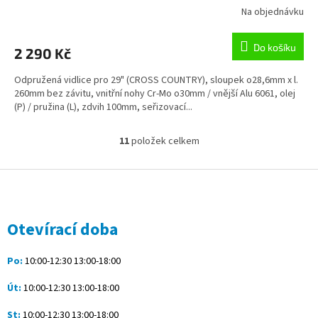
Na objednávku
Do košíku
2 290 Kč
Odpružená vidlice pro 29" (CROSS COUNTRY), sloupek o28,6mm x l.
260mm bez závitu, vnitřní nohy Cr-Mo o30mm / vnější Alu 6061, olej
(P) / pružina (L), zdvih 100mm, seřizovací...
11
položek celkem
O
v
l
Z
á
á
d
p
a
a
Otevírací doba
c
t
í
í
p
Po:
10:00-12:30 13:00-18:00
r
v
Út:
10:00-12:30 13:00-18:00
k
y
St:
10:00-12:30 13:00-18:00