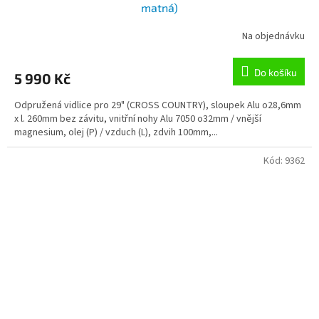
matná)
Na objednávku
Do košíku
5 990 Kč
Odpružená vidlice pro 29" (CROSS COUNTRY), sloupek Alu o28,6mm
x l. 260mm bez závitu, vnitřní nohy Alu 7050 o32mm / vnější
magnesium, olej (P) / vzduch (L), zdvih 100mm,...
Kód:
9362