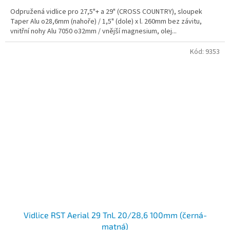
Odpružená vidlice pro 27,5"+ a 29" (CROSS COUNTRY), sloupek
Taper Alu o28,6mm (nahoře) / 1,5" (dole) x l. 260mm bez závitu,
vnitřní nohy Alu 7050 o32mm / vnější magnesium, olej...
Kód:
9353
Vidlice RST Aerial 29 TnL 20/28,6 100mm (černá-
matná)