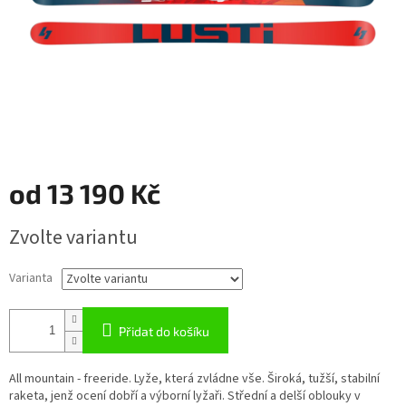
od
13 190 Kč
Měrná
Zvolte variantu
cena:
Varianta
Přidat do košíku
All mountain - freeride. Lyže, která zvládne vše. Široká, tužší, stabilní
raketa, jenž ocení dobří a výborní lyžaři. Střední a delší oblouky v