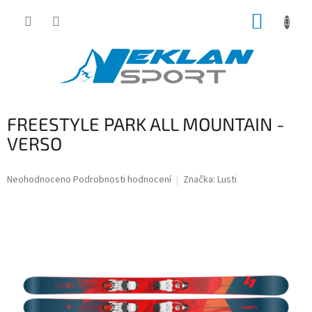
Přejít
NÁKUP
na
obsah
KOŠÍK
FREESTYLE PARK ALL MOUNTAIN -
VERSO
Průměrné
Neohodnoceno
Podrobnosti hodnocení
Značka:
Lusti
hodnocení
produktu
je
0,0
z
5
hvězdiček.