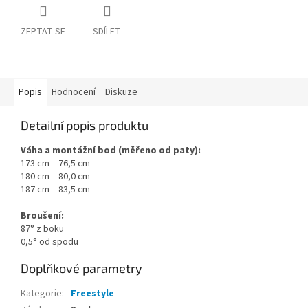
ZEPTAT SE
SDÍLET
Popis
Hodnocení
Diskuze
Detailní popis produktu
Váha a montážní bod (měřeno od paty):
173 cm – 76,5 cm
180 cm – 80,0 cm
187 cm – 83,5 cm
Broušení:
87° z boku
0,5° od spodu
Doplňkové parametry
Kategorie
:
Freestyle