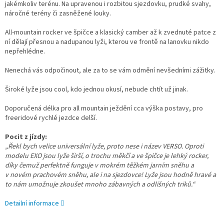
jakémkoliv terénu. Na upravenou i rozbitou sjezdovku, prudké svahy,
náročné terény či zasněžené louky.
All-mountain rocker ve špičce a klasický camber až k zvednuté patce z
ní dělají přesnou a nadupanou lyži, kterou ve frontě na lanovku nikdo
nepřehlédne.
Nenechá vás odpočinout, ale za to se vám odmění nevšedními zážitky.
Široké lyže jsou cool, kdo jednou okusí, nebude chtít už jinak.
Doporučená délka pro all mountain ježdění cca výška postavy, pro
freeridové rychlé jezdce delší.
Pocit z jízdy:
„Řekl bych velice universální lyže, proto nese i název VERSO. Oproti
modelu EXO jsou lyže širší, o trochu měkčí a ve špičce je lehký rocker,
díky čemuž perfektně funguje v mokrém těžkém jarním sněhu a
v novém prachovém sněhu, ale i na sjezdovce! Lyže jsou hodně hravé a
to nám umožnuje zkoušet mnoho zábavných a odlišných triků.“
Detailní informace