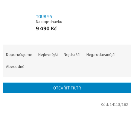
TOUR 94
Na objednávku
9 490 Kč
Ř
a
Doporučujeme
Nejlevnější
Nejdražší
Nejprodávanější
z
e
Abecedně
n
í
p
OTEVŘÍT FILTR
r
o
V
Kód:
14118/162
d
ý
u
p
k
i
t
s
ů