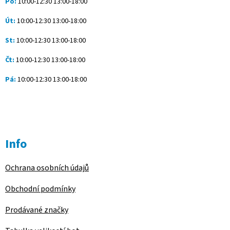
Po:
10:00-12:30 13:00-18:00
r
v
Út:
10:00-12:30 13:00-18:00
k
y
St:
10:00-12:30 13:00-18:00
v
ý
Čt:
10:00-12:30 13:00-18:00
p
i
Pá:
10:00-12:30 13:00-18:00
s
u
Info
Ochrana osobních údajů
Obchodní podmínky
Prodávané značky