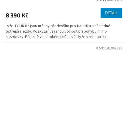
DETAIL
8 390 Kč
Lyže TOUR 82 jsou určeny především pro turistiku a následné
ostřejší sjezdy. Poskytují úžasnou volnost při pohybu mimo
sjezdovky. Při jízdě v hlubokém sněhu vás lyže vznesou na...
Kód:
14106/125