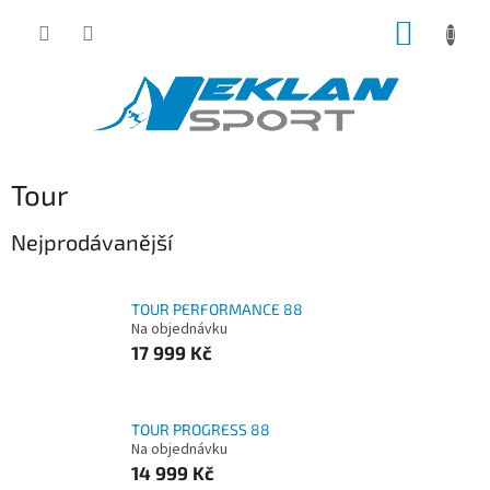
Přejít
NÁKUP
na
obsah
KOŠÍK
Tour
Nejprodávanější
TOUR PERFORMANCE 88
Na objednávku
17 999 Kč
TOUR PROGRESS 88
Na objednávku
14 999 Kč