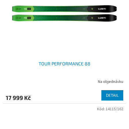
p
r
o
d
u
k
t
ů
TOUR PERFORMANCE 88
Na objednávku
DETAIL
17 999 Kč
Kód:
14115/162