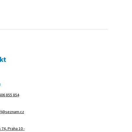
kt
m
606 855 854
rt@seznam.cz
74, Praha 10 -