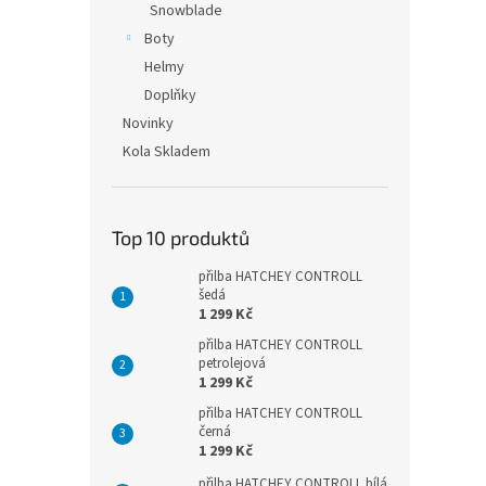
Snowblade
Boty
Helmy
Doplňky
Novinky
Kola Skladem
Top 10 produktů
přilba HATCHEY CONTROLL
šedá
1 299 Kč
přilba HATCHEY CONTROLL
petrolejová
1 299 Kč
přilba HATCHEY CONTROLL
černá
1 299 Kč
přilba HATCHEY CONTROLL bílá