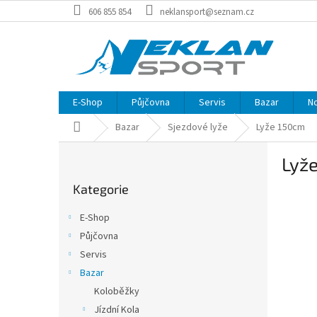
Přejít
606 855 854
neklansport@seznam.cz
na
obsah
E-Shop
Půjčovna
Servis
Bazar
N
Domů
Bazar
Sjezdové lyže
Lyže 150cm
P
Lyž
o
Přeskočit
s
Kategorie
kategorie
t
r
E-Shop
a
Půjčovna
n
Servis
n
í
Bazar
p
Koloběžky
a
Jízdní Kola