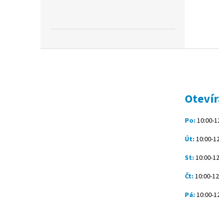
Z
á
p
a
t
Otevír
í
Po:
10:00-12
Út:
10:00-12
St:
10:00-12
Čt:
10:00-12
Pá:
10:00-12