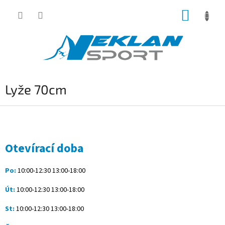
Přejít
NÁKUP
na
obsah
KOŠÍK
Lyže 70cm
Z
á
p
a
Otevírací doba
t
í
Po:
10:00-12:30 13:00-18:00
Út:
10:00-12:30 13:00-18:00
St:
10:00-12:30 13:00-18:00