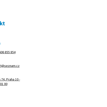
kt
m
606 855 854
rt@seznam.cz
74, Praha 10 -
101 00