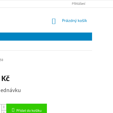
Přihlášení
NÁKUPNÍ
Prázdný košík
KOŠÍK
58
 Kč
jednávku
Přidat do košíku