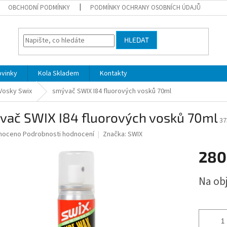
OBCHODNÍ PODMÍNKY
PODMÍNKY OCHRANY OSOBNÍCH ÚDAJŮ
HLEDAT
ovinky
Kola Skladem
Kontakty
Vosky Swix
smývač SWIX I84 fluorových vosků 70ml
vač SWIX I84 fluorových vosků 70ml
37
né
noceno
Podrobnosti hodnocení
Značka:
SWIX
ní
280
u
Měrná
Na ob
cena:
ek.