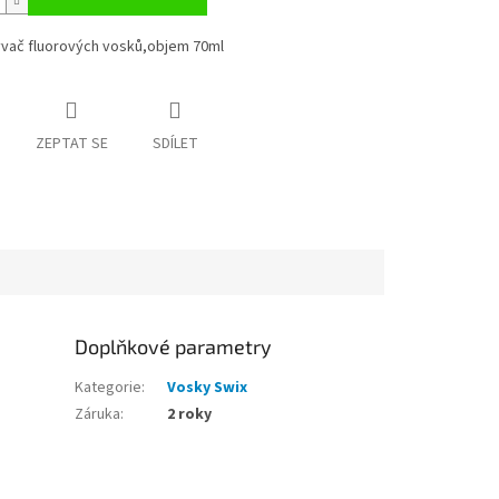
vač fluorových vosků,objem 70ml
ZEPTAT SE
SDÍLET
Doplňkové parametry
Kategorie
:
Vosky Swix
Záruka
:
2 roky