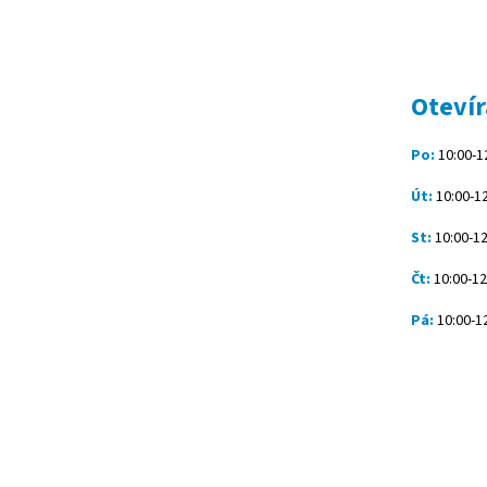
Z
á
p
a
t
Otevír
í
Po:
10:00-12
Út:
10:00-12
St:
10:00-12
Čt:
10:00-12
Pá:
10:00-12