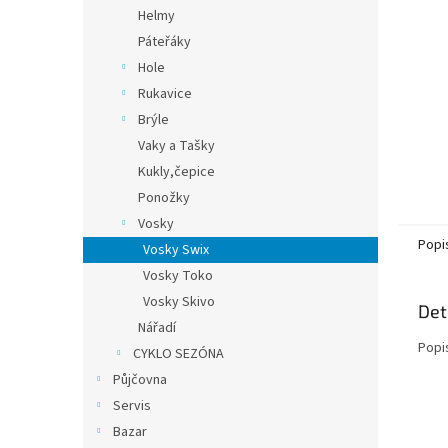
n
Helmy
e
Páteřáky
l
Hole
Rukavice
Brýle
Vaky a Tašky
Kukly,čepice
Ponožky
Vosky
Popi
Vosky Swix
Vosky Toko
Vosky Skivo
Det
Nářadí
Popi
CYKLO SEZÓNA
Půjčovna
Servis
Bazar