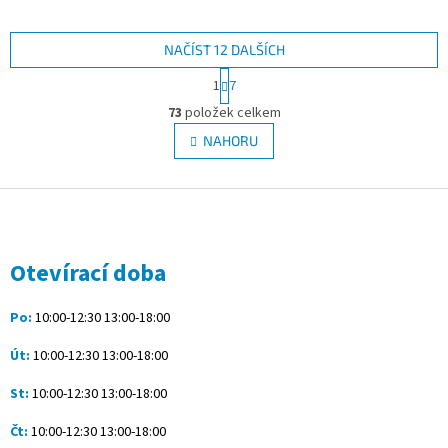
NAČÍST 12 DALŠÍCH
S
1
7
t
O
r
73
položek celkem
v
á
l
NAHORU
n
á
k
d
o
v
Z
a
á
c
á
n
í
p
í
p
a
Otevírací doba
r
t
v
í
k
Po:
10:00-12:30 13:00-18:00
y
v
Út:
10:00-12:30 13:00-18:00
ý
p
St:
10:00-12:30 13:00-18:00
i
s
Čt:
10:00-12:30 13:00-18:00
u