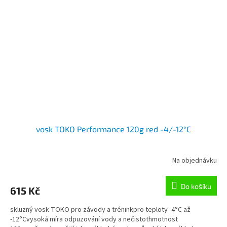
vosk TOKO Performance 120g red -4/-12°C
Na objednávku
Do košíku
615 Kč
skluzný vosk TOKO pro závody a tréninkpro teploty -4°C až
-12°Cvysoká míra odpuzování vody a nečistothmotnost