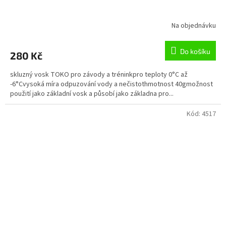
Na objednávku
Do košíku
280 Kč
skluzný vosk TOKO pro závody a tréninkpro teploty 0°C až
-6°Cvysoká míra odpuzování vody a nečistothmotnost 40gmožnost
použití jako základní vosk a působí jako základna pro...
Kód:
4517