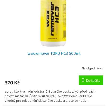
p
r
o
d
u
k
t
ů
waxremover TOKO HC3 500ml
Na objednávku
Do košíku
370 Kč
sprej, který usnadní odstranění starého vosku z lyží před jejich
novým mazáním. Čistič skluznic lyží Toko Waxremover HC3 je
vhodný pro odstranění skluzného vosku a proto se hodí...