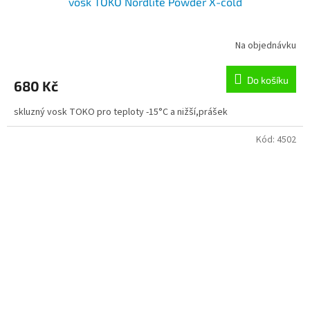
vosk TOKO Nordlite Powder X-cold
Na objednávku
Do košíku
680 Kč
skluzný vosk TOKO pro teploty -15°C a nižší,prášek
Kód:
4502