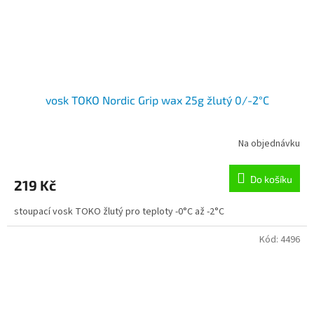
vosk TOKO Nordic Grip wax 25g žlutý 0/-2°C
Na objednávku
Do košíku
219 Kč
stoupací vosk TOKO žlutý pro teploty -0°C až -2°C
Kód:
4496