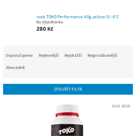
vosk TOKO Performance 40g yellow 0/-6°C
Na objednávku
280 Kč
Ř
a
Doporučujeme
Nejlevnější
Nejdražší
Nejprodávanější
z
e
Abecedně
n
í
p
OTEVŘÍT FILTR
r
o
V
Kód:
4526
d
ý
u
p
k
i
t
s
ů