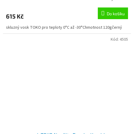
Do košíku
615 Kč
skluzný vosk TOKO pro teploty 0°C až -30°Chmotnost 120gčerný
Kód:
4505