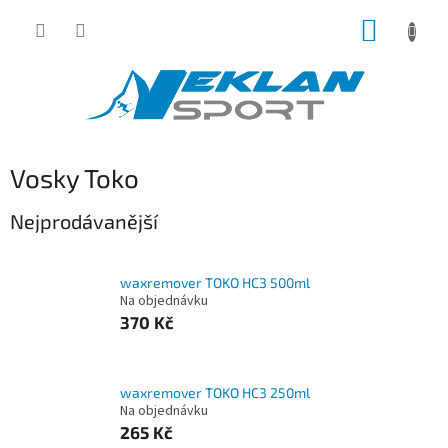
Přejít
NÁKUP
na
obsah
KOŠÍK
Vosky Toko
Nejprodávanější
waxremover TOKO HC3 500ml
Na objednávku
370 Kč
waxremover TOKO HC3 250ml
Na objednávku
265 Kč