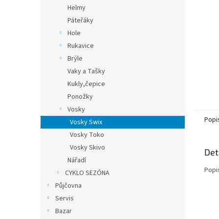
n
Helmy
e
Páteřáky
l
Hole
Rukavice
Brýle
Vaky a Tašky
Kukly,čepice
Ponožky
Vosky
Popi
Vosky Swix
Vosky Toko
Vosky Skivo
Det
Nářadí
Popi
CYKLO SEZÓNA
Půjčovna
Servis
Bazar