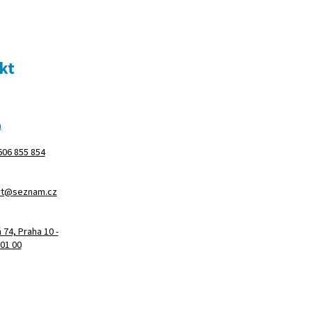
kt
m
606 855 854
rt@seznam.cz
74, Praha 10 -
101 00