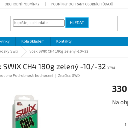
OBCHODNÍ PODMÍNKY
PODMÍNKY OCHRANY OSOBNÍCH ÚDAJŮ
HLEDAT
ovinky
Kola Skladem
Kontakty
Vosky Swix
vosk SWIX CH4 180g zelený -10/-32
k SWIX CH4 180g zelený -10/-32
3794
né
noceno
Podrobnosti hodnocení
Značka:
SWIX
ní
330
u
Měrná
Na ob
cena:
ek.