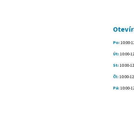
Z
á
p
a
t
Otevír
í
Po:
10:00-12
Út:
10:00-12
St:
10:00-12
Čt:
10:00-12
Pá:
10:00-12