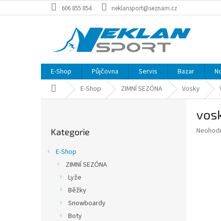
Přejít
606 855 854
neklansport@seznam.cz
na
obsah
E-Shop
Půjčovna
Servis
Bazar
N
Domů
E-Shop
ZIMNÍ SEZÓNA
Vosky
P
vos
o
Přeskočit
s
Průměr
Neohod
Kategorie
kategorie
t
hodnoce
r
produkt
E-Shop
a
je
ZIMNÍ SEZÓNA
0,0
n
z
Lyže
n
5
í
Běžky
hvězdič
p
Snowboardy
a
Boty