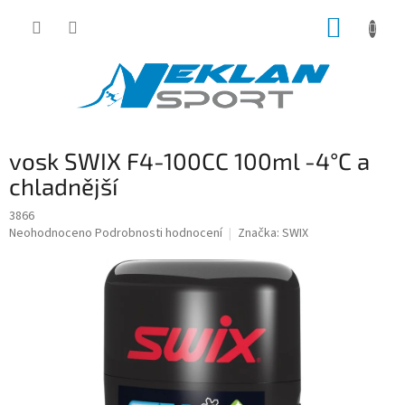
Přejít
NÁKUP
na
obsah
KOŠÍK
vosk SWIX F4-100CC 100ml -4°C a
chladnější
3866
Průměrné
Neohodnoceno
Podrobnosti hodnocení
Značka:
SWIX
hodnocení
produktu
je
0,0
z
5
hvězdiček.