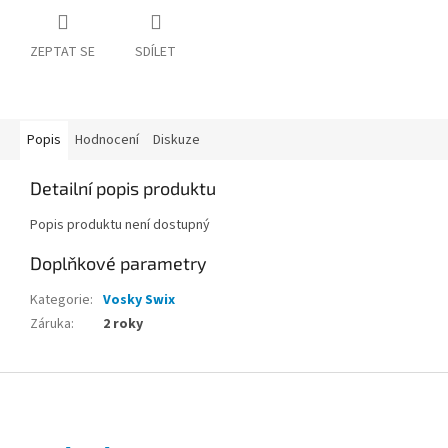
ZEPTAT SE
SDÍLET
Popis
Hodnocení
Diskuze
Detailní popis produktu
Popis produktu není dostupný
Doplňkové parametry
Kategorie
:
Vosky Swix
Záruka
:
2 roky
Z
á
p