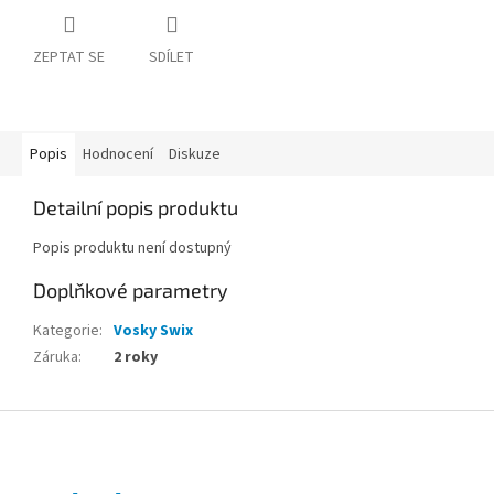
ZEPTAT SE
SDÍLET
Popis
Hodnocení
Diskuze
Detailní popis produktu
Popis produktu není dostupný
Doplňkové parametry
Kategorie
:
Vosky Swix
Záruka
:
2 roky
Z
á
p