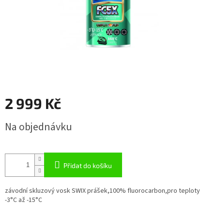
2 999 Kč
Měrná
Na objednávku
cena:
Přidat do košíku
závodní skluzový vosk SWIX prášek,100% fluorocarbon,pro teploty
-3°C až -15°C