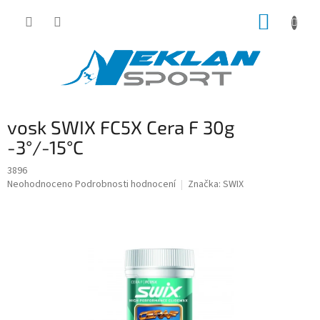
Přejít
NÁKUP
na
obsah
KOŠÍK
vosk SWIX FC5X Cera F 30g
-3°/-15°C
3896
Průměrné
Neohodnoceno
Podrobnosti hodnocení
Značka:
SWIX
hodnocení
produktu
je
0,0
z
5
hvězdiček.