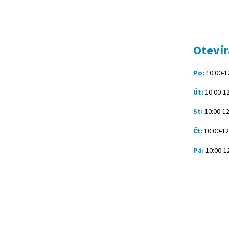
Z
á
p
a
t
Otevír
í
Po:
10:00-12
Út:
10:00-12
St:
10:00-12
Čt:
10:00-12
Pá:
10:00-12