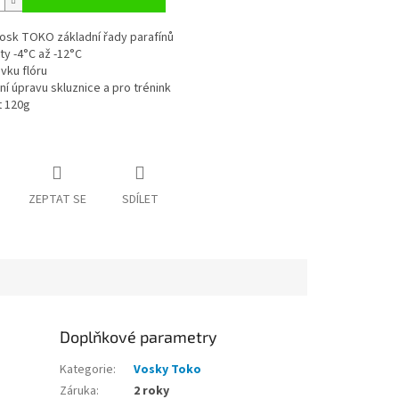
osk TOKO základní řady parafínů
ty -4°C až -12°C
vku flóru
ní úpravu skluznice a pro trénink
 120g
ZEPTAT SE
SDÍLET
Doplňkové parametry
Kategorie
:
Vosky Toko
Záruka
:
2 roky