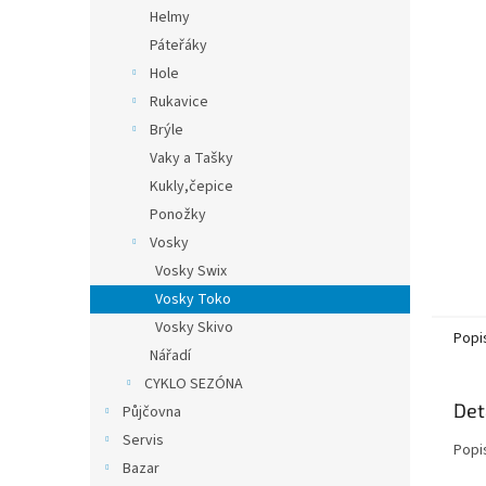
n
Helmy
e
Páteřáky
l
Hole
Rukavice
Brýle
Vaky a Tašky
Kukly,čepice
Ponožky
Vosky
Vosky Swix
Vosky Toko
Vosky Skivo
Popi
Nářadí
CYKLO SEZÓNA
Det
Půjčovna
Servis
Popi
Bazar