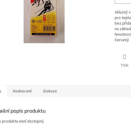
skluzný v
pro teplo
bez přída
na základ
hmotnost
červený
TISK
s
Hodnocení
Diskuze
ailní popis produktu
s produktu není dostupný