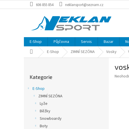
Přejít
606 855 854
neklansport@seznam.cz
na
obsah
E-Shop
Půjčovna
Servis
Bazar
N
Domů
E-Shop
ZIMNÍ SEZÓNA
Vosky
P
vos
o
Přeskočit
s
Průměr
Neohod
Kategorie
kategorie
t
hodnoce
r
produkt
E-Shop
a
je
ZIMNÍ SEZÓNA
0,0
n
z
Lyže
n
5
í
Běžky
hvězdič
p
Snowboardy
a
Boty