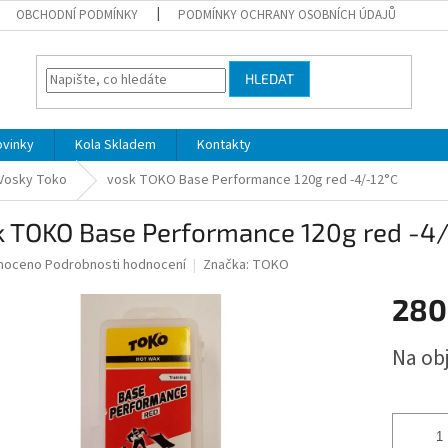
OBCHODNÍ PODMÍNKY
PODMÍNKY OCHRANY OSOBNÍCH ÚDAJŮ
HLEDAT
ovinky
Kola Skladem
Kontakty
Vosky Toko
vosk TOKO Base Performance 120g red -4/-12°C
k TOKO Base Performance 120g red -4/
né
noceno
Podrobnosti hodnocení
Značka:
TOKO
ní
280
u
Měrná
Na ob
cena:
ek.