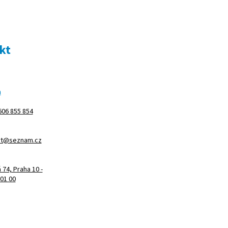
kt
m
606 855 854
rt@seznam.cz
74, Praha 10 -
101 00