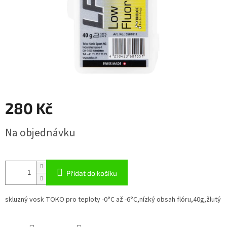
280 Kč
Měrná
Na objednávku
cena:
Přidat do košíku
skluzný vosk TOKO pro teploty -0°C až -6°C,nízký obsah flóru,40g,žlutý