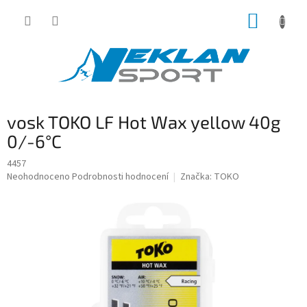
Přejít
NÁKUP
na
obsah
KOŠÍK
vosk TOKO LF Hot Wax yellow 40g
0/-6°C
4457
Průměrné
Neohodnoceno
Podrobnosti hodnocení
Značka:
TOKO
hodnocení
produktu
je
0,0
z
5
hvězdiček.