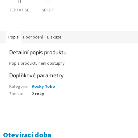
ZEPTAT SE
SDÍLET
Popis
Hodnocení
Diskuze
Detailní popis produktu
Popis produktu není dostupný
Doplňkové parametry
Kategorie
:
Vosky Toko
Záruka
:
2 roky
Z
á
p
a
Otevírací doba