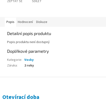
ZEPTAT SE
SDÍLET
Popis
Hodnocení
Diskuze
Detailní popis produktu
Popis produktu není dostupný
Doplňkové parametry
Kategorie
:
Vosky
Záruka
:
2 roky
Z
á
p
a
Otevírací doba
t
í