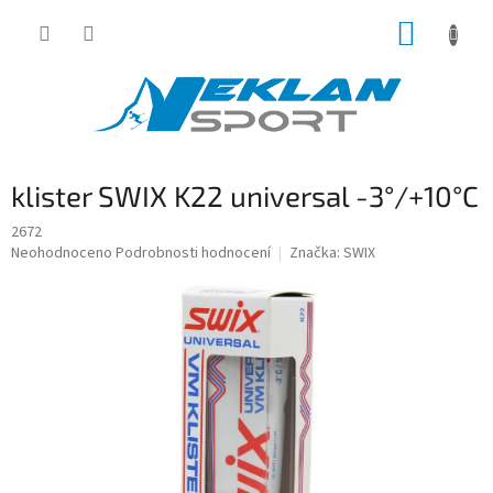
Přejít
NÁKUP
na
obsah
KOŠÍK
klister SWIX K22 universal -3°/+10°C
2672
Průměrné
Neohodnoceno
Podrobnosti hodnocení
Značka:
SWIX
hodnocení
produktu
je
0,0
z
5
hvězdiček.