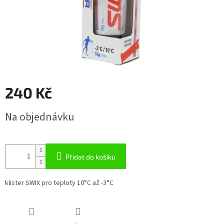
240 Kč
Měrná
Na objednávku
cena:
Přidat do košíku
klister SWIX pro teploty 10°C až -3°C