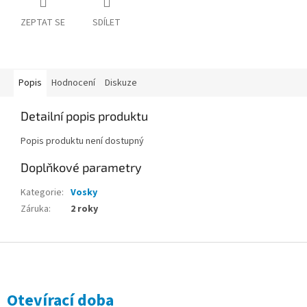
ZEPTAT SE
SDÍLET
Popis
Hodnocení
Diskuze
Detailní popis produktu
Popis produktu není dostupný
Doplňkové parametry
Kategorie
:
Vosky
Záruka
:
2 roky
Z
á
p
a
Otevírací doba