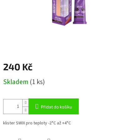
240 Kč
Měrná
Skladem
(1 ks)
cena:
Přidat do košíku
klister SWIX pro teploty -2°C až +4°C