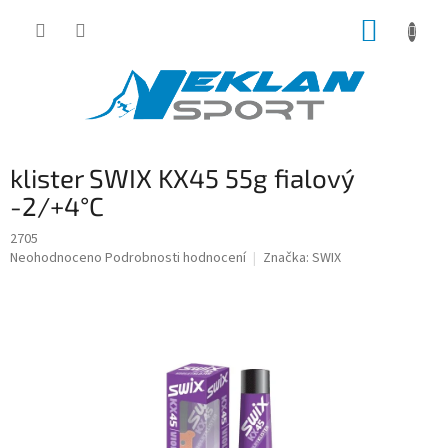
Přejít
NÁKUP
na
obsah
KOŠÍK
klister SWIX KX45 55g fialový
-2/+4°C
2705
Průměrné
Neohodnoceno
Podrobnosti hodnocení
Značka:
SWIX
hodnocení
produktu
je
0,0
z
5
hvězdiček.