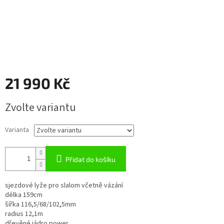
21 990 Kč
Měrná
Zvolte variantu
cena:
Varianta
Přidat do košíku
sjezdové lyže pro slalom včetně vázání
délka 159cm
šířka 116,5/68/102,5mm
radius 12,1m
dřevěné jádro power