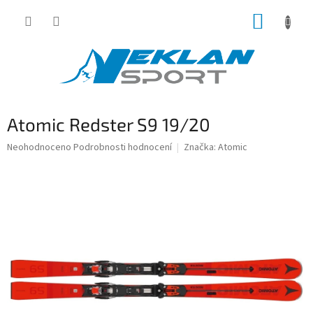
Přejít
NÁKUP
na
obsah
KOŠÍK
Atomic Redster S9 19/20
Průměrné
Neohodnoceno
Podrobnosti hodnocení
Značka:
Atomic
hodnocení
produktu
je
0,0
z
5
hvězdiček.