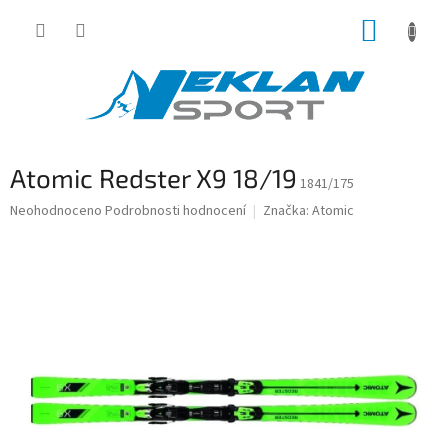
Přejít
NÁKUP
na
obsah
KOŠÍK
Atomic Redster X9 18/19
1841/175
Průměrné
Neohodnoceno
Podrobnosti hodnocení
Značka:
Atomic
hodnocení
produktu
je
0,0
z
5
hvězdiček.