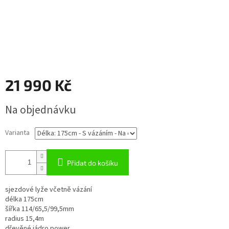
21 990 Kč
Měrná
Na objednávku
cena:
Varianta
Přidat do košíku
sjezdové lyže včetně vázání
délka 175cm
šířka 114/65,5/99,5mm
radius 15,4m
dřevěné jádro power